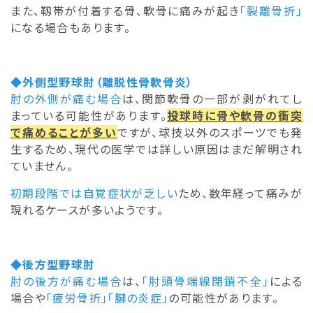
また、靱帯が付着する骨、軟骨に痛みが起き
「裂離骨折」
になる場合もあります。
◆外側型野球肘（離脱性骨軟骨炎）
肘の外側が痛む場合
は、関節軟骨の一部が剥がれてし
まっている可能性があります。
投球時に骨や軟骨の衝突
で痛めることが多い
ですが、球技以外のスポーツでも発
生するため、現代の医学では詳しい原因はまだ解明され
ていません。
初期段階では自覚症状が乏しい
ため、数年経って痛みが
現れるケースが多いようです。
◆後方型野球肘
肘の後方が痛む場合
は、
「肘頭骨端線閉鎖不全」
による
場合や
「疲労骨折」「腱の炎症」
の可能性があります。