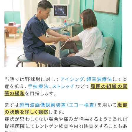
当院では野球肘に対して
アイシング
、
超音波療法
にて炎
症を抑え、
手技療法
、
ストレッチ
などで
周囲の組織の緊
張の緩和
を目指します。
まずは
超音波画像観察装置（エコー検査）
を用いて
患部
の状態を詳しく観察
します。
症状が思わしくない場合や痛みが増悪するようであれば
提携医院にてレントゲン検査やMRI検査をすることもあ