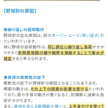
【野球肘の原因】
◆繰り返しの投球動作
野球肘の主な原因は、肘の
オーバーユース（使い過ぎ）
だ
といわれています。
特に野球の投球動作は、
同じ部位に繰り返し負荷
がかか
りやすく
肘関節周囲の腱や靱帯を損傷することで痛みが
発症
すると考えられます。
◆身体の柔軟性の低下
柔軟性の低下が野球肘の原因となることもあります。
関節の動きは、
その上下の関節の影響を受ける
といわれ
ており、肩や手首の動きが悪くなると、肘関節に過剰な負
担がかかります。
また、
身体を支える股関節が硬い
と、
上半身だけを使って