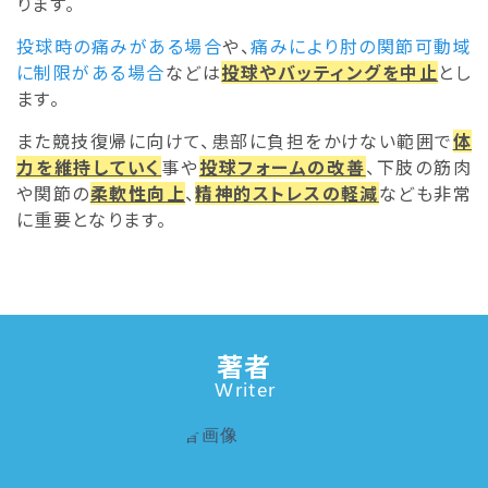
ります。
投球時の痛みがある場合
や、
痛みにより肘の関節可動域
に制限がある場合
などは
投球やバッティングを中止
とし
ます。
また競技復帰に向けて、患部に負担をかけない範囲で
体
力を維持していく
事や
投球フォームの改善
、下肢の筋肉
や関節の
柔軟性向上
、
精神的ストレスの軽減
なども非常
に重要となります。
著者
Writer