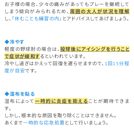
お子様の場合、少々の痛みがあってもプレーを継続して
しまう傾向がみられるため、
周囲の大人が状況を理解
し、
「休むことも練習の内」
とアドバイスしてあげましょう。
◆冷やす
軽度の野球肘の場合は、
投球後にアイシングを行うこと
で症状が緩和す
るといわれています。
冷やし過ぎはかえって回復を遅らせますので、
1回15分程
度が目安
です。
◆湿布を貼る
湿布によって
一時的に炎症を抑える
ことが期待できま
す。
しかし、根本的な原因を取り除くことはできません。
あくまで
一時的な応急処置
として行いましょう。